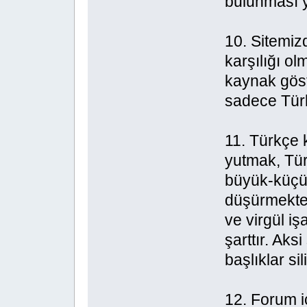
bulunması y
10. Sitemiz
karşılığı ol
kaynak göst
sadece Türkç
11. Türkçe k
yutmak, Tür
büyük-küçük 
düşürmekte
ve virgül iş
şarttır. Aks
başlıklar sili
12. Forum i