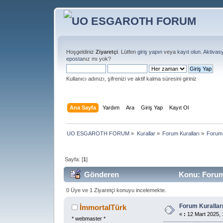
Hoşgeldiniz
Ziyaretçi
. Lütfen
giriş yapın
veya
kayıt olun
.
Aktivas
eposta
nız mı yok?
Kullanıcı adınızı, şifrenizi ve aktif kalma süresini giriniz
Ana Sayfa
Yardım
Ara
Giriş Yap
Kayıt Ol
UO ESGAROTH FORUM
»
Kurallar
»
Forum Kuralları
»
Forum 
Sayfa: [
1
]
Gönderen
Konu: Forum 
0 Üye ve 1 Ziyaretçi konuyu incelemekte.
Forum Kurallar
İmmortalTürk
«
:
12 Mart 2025, 
* webmaster *