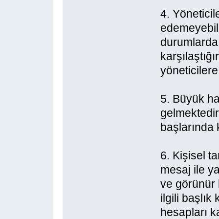
4. Yöneticil
edemeyebilir
durumlarda
karşılaştığ
yöneticilere 
5. Büyük h
gelmektedi
başlarında k
6. Kişisel t
mesaj ile ya
ve görünür b
ilgili başlık
hesapları ka