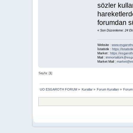
sözler kulla
hareketlerd
forumdan sür
«
Son Düzenleme: 24 Ek
Website :
www.esgaroth
İstatistik :
https://istatis
Market :
https://esgarot
Mail :
immortaltürk@esg
Market Mail :
market@es
Sayfa: [
1
]
UO ESGAROTH FORUM
»
Kurallar
»
Forum Kuralları
»
Forum 