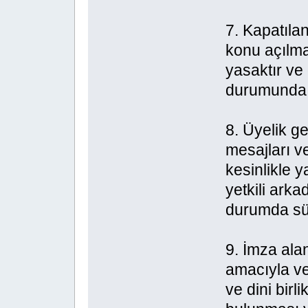
7. Kapatılan
konu açılma
yasaktır ve 
durumunda ü
8. Üyelik g
mesajları v
kesinlikle y
yetkili arka
durumda sür
9. İmza ala
amacıyla ver
ve dini birl