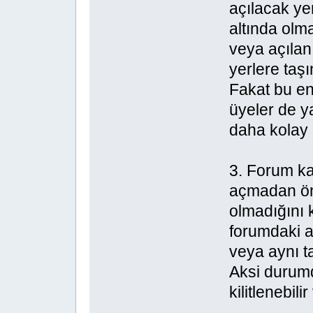
açılacak yen
altında olma
veya açılan 
yerlere taşına
Fakat bu en 
üyeler de y
daha kolay b
3. Forum kat
açmadan ön
olmadığını k
forumdaki ar
veya aynı t
Aksi durum
kilitlenebilir