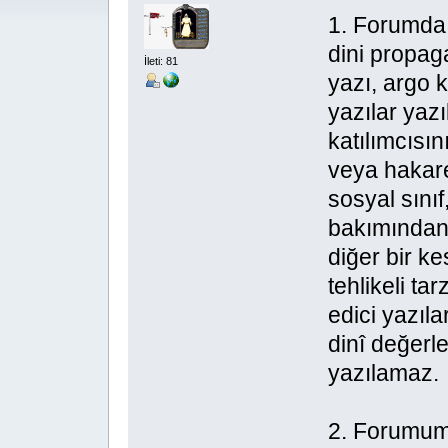
1. Forumda s
dini propag
İleti: 81
yazı, argo k
yazılar yaz
katılımcısı
veya hakare
sosyal sınıf
bakımından f
diğer bir k
tehlikeli ta
edici yazıla
dinî değerl
yazılamaz.
2. Forumum