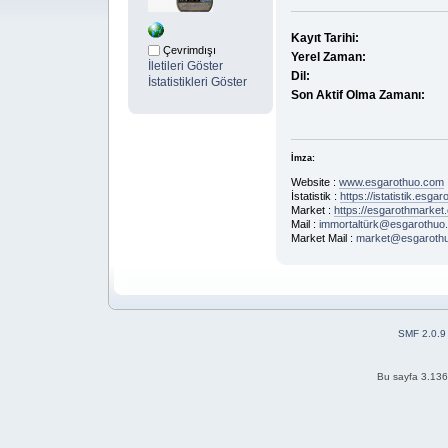
Kayıt Tarihi:
Çevrimdışı
Yerel Zaman:
İletileri Göster
Dil:
İstatistikleri Göster
Son Aktif Olma Zamanı:
İmza:
Website :
www.esgarothuo.com
İstatistik :
https://istatistik.esg
Market :
https://esgarothmarket
Mail :
immortaltürk@esgarothuo
Market Mail :
market@esgaroth
SMF 2.0.9
Bu sayfa 3.136 