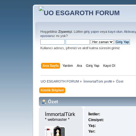
Hoşgeldiniz
Ziyaretçi
. Lütfen
giriş yapın
veya
kayıt olun
.
Aktivas
eposta
nız mı yok?
Kullanıcı adınızı, şifrenizi ve aktif kalma süresini giriniz
Ana Sayfa
Yardım
Ara
Giriş Yap
Kayıt Ol
UO ESGAROTH FORUM
»
İmmortalTürk profili
»
Özet
Kimlik Bilgileri
Özet
İmmortalTürk 
İletiler:
* webmaster *
Cinsiyet:
Yaş:
Yer: