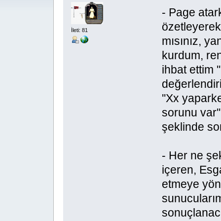
- Page atar
özetleyerek
İleti: 81
mısınız, ya
kurdum, ren
ihbat ettim 
değerlendiri
''Xx yaparke
sorunu var''
şeklinde sor
- Her ne şe
içeren, Esg
etmeye yöne
sunucularım
sonuçlanaca