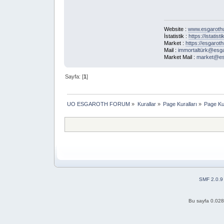
Website :
www.esgaroth
İstatistik :
https://istatis
Market :
https://esgarot
Mail :
immortaltürk@esg
Market Mail :
market@es
Sayfa: [
1
]
UO ESGAROTH FORUM
»
Kurallar
»
Page Kuralları
»
Page Kur
SMF 2.0.9
Bu sayfa 0.028 