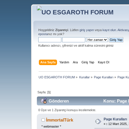
Hoşgeldiniz
Ziyaretçi
. Lütfen
giriş yapın
veya
kayıt olun
.
Aktivas
eposta
nız mı yok?
Kullanıcı adınızı, şifrenizi ve aktif kalma süresini giriniz
Ana Sayfa
Yardım
Ara
Giriş Yap
Kayıt Ol
UO ESGAROTH FORUM
»
Kurallar
»
Page Kuralları
»
Page Kur
Sayfa: [
1
]
Gönderen
Konu: Page K
0 Üye ve 1 Ziyaretçi konuyu incelemekte.
Page Kuralları
İmmortalTürk
«
:
12 Mart 2025, 
* webmaster *