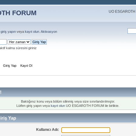
UO ESGAROTH
n
giriş yapın
veya
kayıt olun
.
Aktivasyon
aktif kalma süresini giriniz
Giriş Yap
Kayıt Ol
!
Baktığınız konu veya bölüm silinmiş veya size sınırlandırılmıştır.
Lütfen giriş yapın veya
kayıt olun
UO ESGAROTH FORUM ile birlikte.
iriş Yap
Kullanıcı Adı: