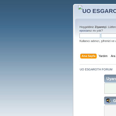
Hoşgeldiniz
Ziyaretçi
. Lütfe
eposta
nız mı yok?
Kullanıcı adınızı, şifrenizi ve 
Ana Sayfa
Yardım
Ara
UO ESGAROTH FORUM
Uyarı
G