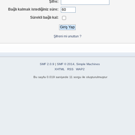
Şifre:
Bağlı kalmak istediğiniz süre:
Sürekli bağlı kal:
Şifreni mi unuttun ?
SMF 2.0.9
|
SMF © 2014
,
Simple Machines
XHTML
RSS
WAP2
Bu sayfa 0.019 saniyede 11 sorgu ile oluşturulmuştur