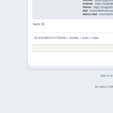
Website :
www.esgaroth
İstatistik :
https://istatis
Market :
https://esgarot
Mail :
immortaltürk@esg
Market Mail :
market@es
Sayfa: [
1
]
UO ESGAROTH FORUM
»
Kurallar
»
Kufur
»
Kufur
SMF 2.0.9
Bu sayfa 3.108 