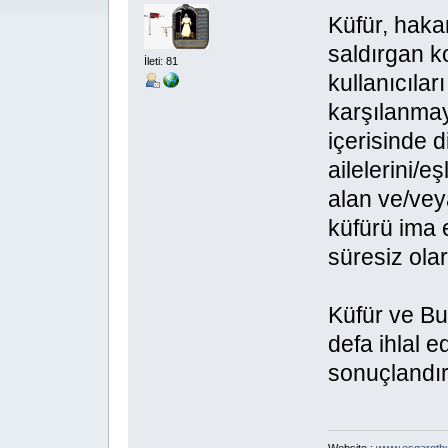
Küfür, hakar
saldırgan k
İleti: 81
kullanıcılar
karşılanmay
içerisinde d
ailelerini/e
alan ve/veya
küfürü ima 
süresiz olar
Küfür ve Bu
defa ihlal 
sonuçlandırı