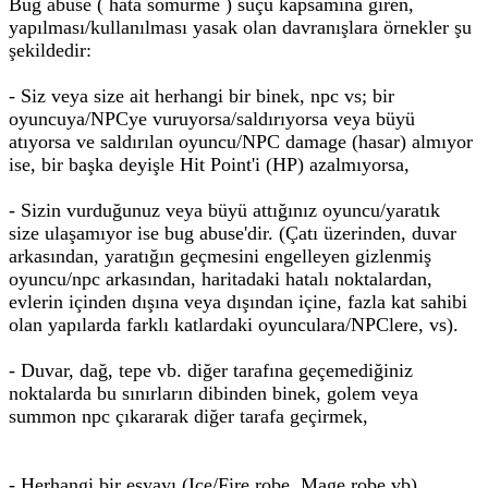
Bug abuse ( hata sömürme ) suçu kapsamına giren,
yapılması/kullanılması yasak olan davranışlara örnekler şu
şekildedir:
- Siz veya size ait herhangi bir binek, npc vs; bir
oyuncuya/NPCye vuruyorsa/saldırıyorsa veya büyü
atıyorsa ve saldırılan oyuncu/NPC damage (hasar) almıyor
ise, bir başka deyişle Hit Point'i (HP) azalmıyorsa,
- Sizin vurduğunuz veya büyü attığınız oyuncu/yaratık
size ulaşamıyor ise bug abuse'dir. (Çatı üzerinden, duvar
arkasından, yaratığın geçmesini engelleyen gizlenmiş
oyuncu/npc arkasından, haritadaki hatalı noktalardan,
evlerin içinden dışına veya dışından içine, fazla kat sahibi
olan yapılarda farklı katlardaki oyunculara/NPClere, vs).
- Duvar, dağ, tepe vb. diğer tarafına geçemediğiniz
noktalarda bu sınırların dibinden binek, golem veya
summon npc çıkararak diğer tarafa geçirmek,
- Herhangi bir eşyayı (Ice/Fire robe, Mage robe vb)