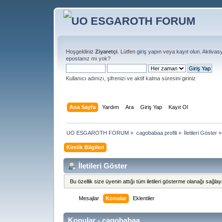
Hoşgeldiniz
Ziyaretçi
. Lütfen
giriş yapın
veya
kayıt olun
.
Aktivas
eposta
nız mı yok?
Kullanıcı adınızı, şifrenizi ve aktif kalma süresini giriniz
Ana Sayfa
Yardım
Ara
Giriş Yap
Kayıt Ol
UO ESGAROTH FORUM
»
cagobabaa profili
»
İletileri Göster
»
Kimlik Bilgileri
İletileri Göster
Bu özellik size üyenin attığı tüm iletileri gösterme olanağı sağlaya
Mesajlar
Konular
Eklentiler
Konular - cagobabaa