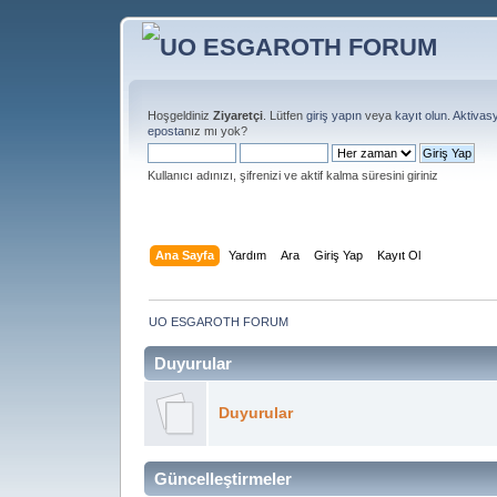
Hoşgeldiniz
Ziyaretçi
. Lütfen
giriş yapın
veya
kayıt olun
.
Aktivas
eposta
nız mı yok?
Kullanıcı adınızı, şifrenizi ve aktif kalma süresini giriniz
Ana Sayfa
Yardım
Ara
Giriş Yap
Kayıt Ol
UO ESGAROTH FORUM
Duyurular
Duyurular
Güncelleştirmeler