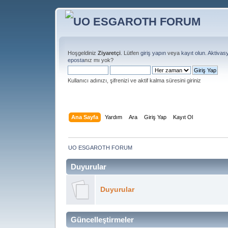
Hoşgeldiniz
Ziyaretçi
. Lütfen
giriş yapın
veya
kayıt olun
.
Aktivas
eposta
nız mı yok?
Kullanıcı adınızı, şifrenizi ve aktif kalma süresini giriniz
Ana Sayfa
Yardım
Ara
Giriş Yap
Kayıt Ol
UO ESGAROTH FORUM
Duyurular
Duyurular
Güncelleştirmeler