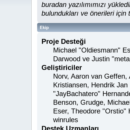
buradan yazılımımızı yükledikle
bulundukları ve önerileri için
Ekip
Proje Desteği
Michael "Oldiesmann" E
Darwood ve Justin "meta
Geliştiriciler
Norv, Aaron van Geffen, 
Kristiansen, Hendrik Jan
"JayBachatero" Hernande
Benson, Grudge, Michael
Eser, Theodore "Orstio" 
winrules
Destek Uzmanları