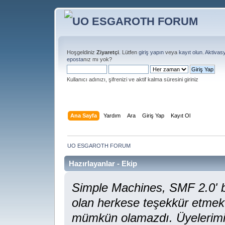
Hoşgeldiniz
Ziyaretçi
. Lütfen
giriş yapın
veya
kayıt olun
.
Aktivas
eposta
nız mı yok?
Kullanıcı adınızı, şifrenizi ve aktif kalma süresini giriniz
Ana Sayfa
Yardım
Ara
Giriş Yap
Kayıt Ol
UO ESGAROTH FORUM
Hazırlayanlar - Ekip
Simple Machines, SMF 2.0' 
olan herkese teşekkür etmek i
mümkün olamazdı. Üyelerimiz