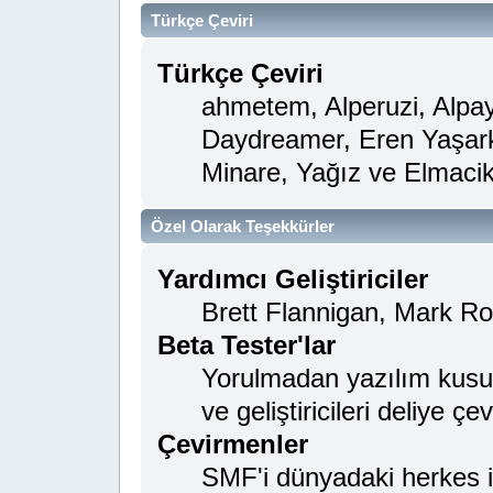
Türkçe Çeviri
Türkçe Çeviri
ahmetem, Alperuzi, Alpay
Daydreamer, Eren Yaşark
Minare, Yağız ve Elmaci
Özel Olarak Teşekkürler
Yardımcı Geliştiriciler
Brett Flannigan, Mark R
Beta Tester'lar
Yorulmadan yazılım kusurl
ve geliştiricileri deliye ç
Çevirmenler
SMF'i dünyadaki herkes için