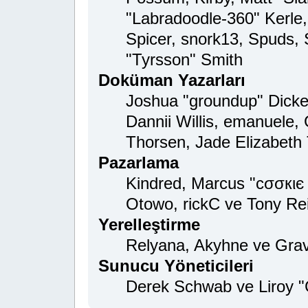
"Labradoodle-360" Kerle,
Spicer, snork13, Spuds,
"Tyrsson" Smith
Doküman Yazarları
Joshua "groundup" Dicker
Dannii Willis, emanuele
Thorsen, Jade Elizabeth
Pazarlama
Kindred, Marcus "cσσкιє
Otowo, rickC ve Tony Re
Yerelleştirme
Relyana, Akyhne ve Gra
Sunucu Yöneticileri
Derek Schwab ve Liroy "