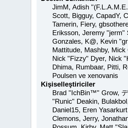
JimM, Adish "(F.L.A.M.E.R
Scott, Bigguy, CapadY, 
Tamerin, Fiery, gbsother
Eriksson, Jeremy "jerm" 
Gonzales, K@, Kevin "gre
Mattitude, Mashby, Mick G
Nick "Fizzy" Dyer, Nick "
Dhima, Rumbaar, Pitti,
Poulsen ve xenovanis
Kişiselleştiriciler
Brad "IchBin™" Grow, デ
"Runic" Deakin, Bulakbol
Daniel15, Eren Yasarkur
Clemons, Jerry, Jonathan
Possum, Kirby, Matt "S